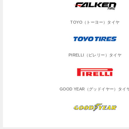
TOYO（トーヨー）タイヤ
PIRELLI（ピレリー）タイヤ
GOOD YEAR（グッドイヤー）タイ