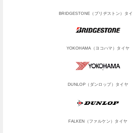
シ
BRIDGESTONE（ブリヂストン）タ
ョ
ン
YOKOHAMA（ヨコハマ）タイヤ
DUNLOP（ダンロップ）タイヤ
FALKEN（ファルケン）タイヤ