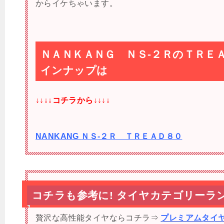
からイケちゃいます。
ＮＡＮＫＡＮＧ ＮＳ-２ＲのＴＲＥ
インナップは
↓↓↓↓コチラから↓↓↓↓
NANKANG
ＮＳ-２Ｒ ＴＲＥＡＤ８０
コチラも参考に! タイヤカテゴリーラ
贅沢な高性能タイヤならコチラ⇒
プレミアムタイ