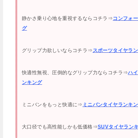
静かさ乗り心地を重視するならコチラ⇒
コンフォ
グ
グリップ力欲しいならコチラ⇒
スポーツタイヤラ
快適性無視、圧倒的なグリップ力ならコチラ⇒
ハ
ンキング
ミニバンをもっと快適に⇒
ミニバンタイヤランキ
大口径でも高性能しかも低価格⇒
SUVタイヤラン