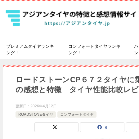
プレミアムタイヤランキ
コンフォートタイヤランキ
ハ
ング！
ング！
ン
ロードストーンCP６７２タイヤに
の感想と特徴 タイヤ性能比較レビ
更新日：
2026年4月12日
ROADSTONEタイヤ
コンフォートタイヤ
0