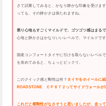
さて試乗してみると、かなり静かな印象を受けま
っても、その静かさは保たれますね。
乗り心地もすごくマイルドで、ゴツゴツ感は
まる
心地と静かさはかなりいいレベルで、マイルドで
国産コンフォートタイヤに引けを取らないレベル
を攻めてみると、ちょっとビックリ、
このクイック感と剛性は何？
タイヤをホイールに
ROADSTONE ＣＰ６７２ってサイドウォール
これだと横剛性がなさそうと思いましたが、
走っ