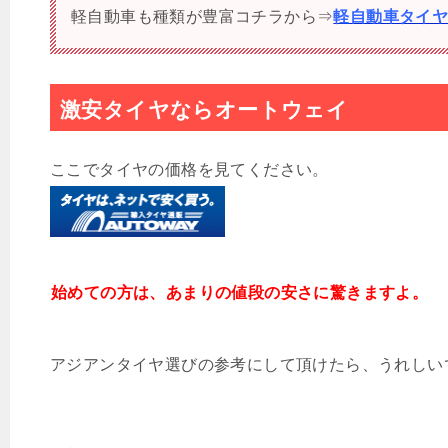
軽自動車も種類が豊富コチラから⇒
軽自動車タイ
激安タイヤならオートウェイ
ここでタイヤの価格を見てください。
始めての方は、あまりの値段の安さに驚きますよ。
アジアンタイヤ選びの参考にして頂けたら、うれしい