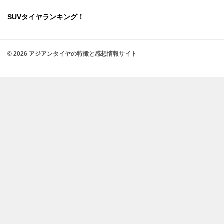
SUVタイヤランキング！
© 2026 アジアンタイヤの特徴と感想情報サイト