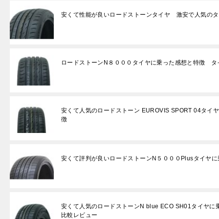
安くて性能が良いロードストーンタイヤ 激安で人気のタ
ロードストーンN８０００タイヤに乗った感想と特徴 タ
安くて人気のロードストーン EUROVIS SPORT 04
徴
安くて評判が良いロードストーンN５０００Plusタイヤ
安くて人気のロードストーンN blue ECO SH01タイ
比較レビュー