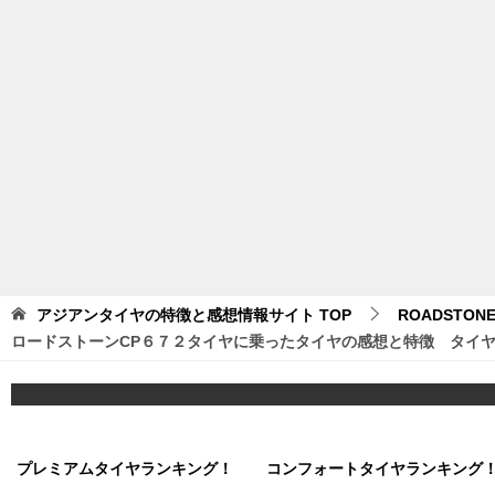
アジアンタイヤの特徴と感想情報サイト
TOP
ROADSTON
ロードストーンCP６７２タイヤに乗ったタイヤの感想と特徴 タイ
プレミアムタイヤランキング！
コンフォートタイヤランキング