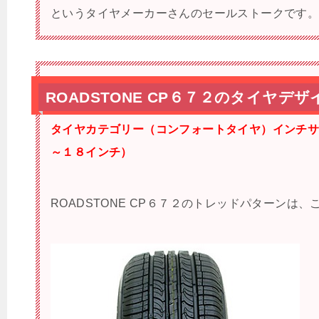
というタイヤメーカーさんのセールストークです
ROADSTONE CP６７２のタイヤデザ
タイヤカテゴリー（コンフォートタイヤ）インチ
～１８インチ）
ROADSTONE CP６７２のトレッドパターンは、