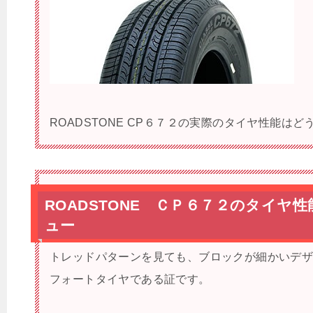
ROADSTONE CP６７２の実際のタイヤ性能は
ROADSTONE ＣＰ６７２のタイヤ
ュー
トレッドパターンを見ても、ブロックが細かいデ
フォートタイヤである証です。