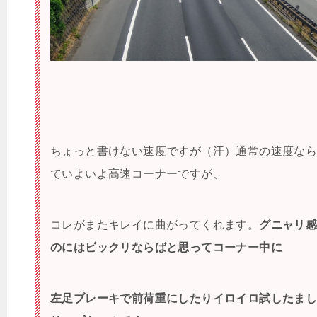
ちょっと書けない速度ですが（汗）通常の速度な
ていよいよ高速コーナーですが、
コレがまたキレイに曲がってくれます。
グニャリ
のにはビックリ
ならばと思ってコーナー中に
左足ブレーキで前荷重にしたり
イロイロ試したま