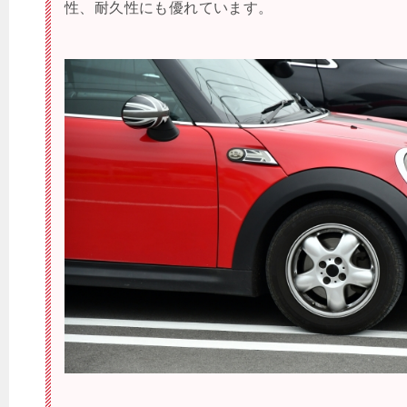
性、耐久性にも優れています。