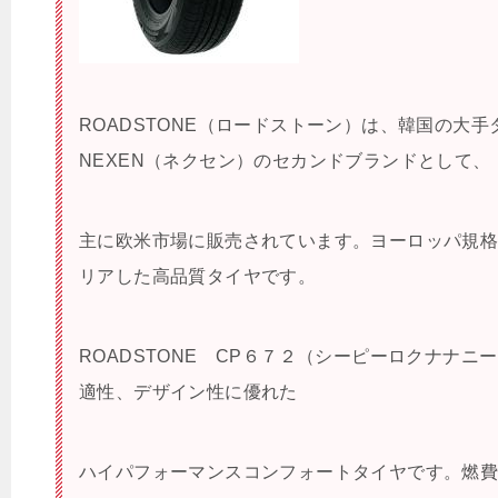
ROADSTONE（ロードストーン）は、韓国の大
NEXEN（ネクセン）のセカンドブランドとして、
主に欧米市場に販売されています。ヨーロッパ規格で
リアした高品質タイヤです。
ROADSTONE CP６７２（シーピーロクナナニ
適性、デザイン性に優れた
ハイパフォーマンスコンフォートタイヤです。燃