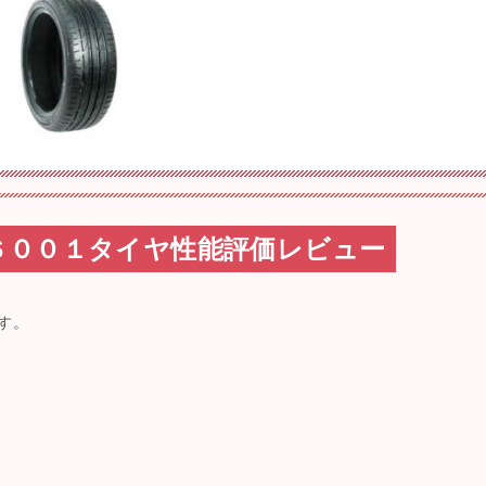
Ｓ００１タイヤ性能評価レビュー
す。