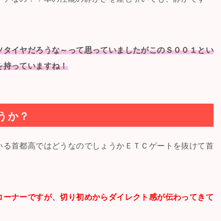
ツタイヤだろうな～って思っていましたがこのＳ００１とい
を持っていますね！
うか？
いる首都高ではどうなのでしょうかＥＴＣゲートを抜けて首
コーナーですが、切り初めからダイレクト感が伝わってきて