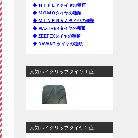
◆ ＨＩＦＬＹタイヤの種類
◆ ＭＯＭＯタイヤの種類
◆ ＭＩＮＥＲＶＡタイヤの種類
◆ MAXTREKタイヤの種類
◆ ZEETEXタイヤの種類
◆ DAVANTIタイヤの種類
人気ハイグリップタイヤ１位
人気ハイグリップタイヤ２位