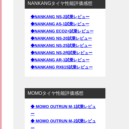
NANKANGタイヤ性能評価感想
◆NANKANG NS-2試乗レビュー
◆NANKANG AS-1試乗レビュー
◆NANKANG ECO2+試乗レビュー
◆NANKANG NS-20試乗レビュー
◆NANKANG NS-25試乗レビュー
◆NANKANG NS-2R試乗レビュー
◆NANKANG AR-1試乗レビュー
◆NANKANG RX615試乗レビュー
MOMOタイヤ性能評価感想
◆ MOMO OUTRUN M-1試乗レビュ
ー
◆ MOMO OUTRUN M-2試乗レビュ
ー