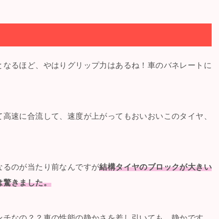
となるほど、やはりグリップ力はあるね！車のバネレートに
て高速に合流して、速度が上がってもおいおいこのタイヤ、
なるのが当たり前なんですが
結構タイヤのブロックが大きい
は驚きました。
ンチなの？？車の性能の静かさを差し引いても、静かです