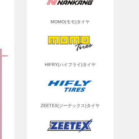
MOMO(モモ)タイヤ
HIFRY(ハイフライ)タイヤ
ZEETEX(ジーテックス)タイヤ