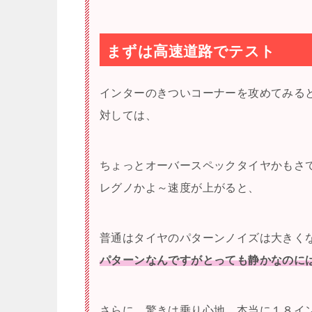
まずは高速道路でテスト
インターのきついコーナーを攻めてみる
対しては、
ちょっとオーバースペックタイヤかもさ
レグノかよ～速度が上がると、
普通はタイヤのパターンノイズは大きく
パターンなんですがとっても静かなのに
さらに、驚きは乗り心地、本当に１８イ