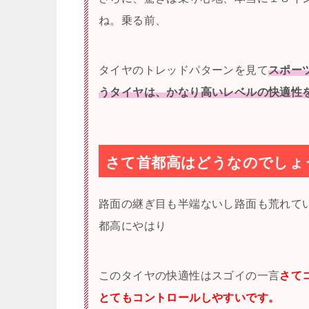
ね。乗る前、
タイヤのトレッドパターンを見て
スポー
うタイヤは、かなり高いレベルの快適性
さて首都高はどうなのでしょ
路面の継ぎ目も半端ないし路面も荒れて
都高にやはり
このタイヤの快適性はスゴイの一言
さて
とてもコントロールしやすいです。