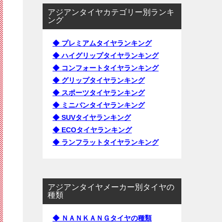
アジアンタイヤカテゴリー別ランキ
ング
◆ プレミアムタイヤランキング
◆ ハイグリップタイヤランキング
◆ コンフォートタイヤランキング
◆ グリップタイヤランキング
◆ スポーツタイヤランキング
◆ ミニバンタイヤランキング
◆ SUVタイヤランキング
◆ ECOタイヤランキング
◆ ランフラットタイヤランキング
アジアンタイヤメーカー別タイヤの
種類
◆ ＮＡＮＫＡＮＧタイヤの種類