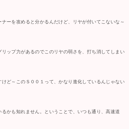
ーナーを攻めると分かるんだけど、リヤが付いてこないな～
グリップ力があるのでこのリヤの弱さを、打ち消してしまい
すけど～このＳ００１って、かなり進化しているんじゃない
いるかも知れません。ということで、いつも通り、高速道