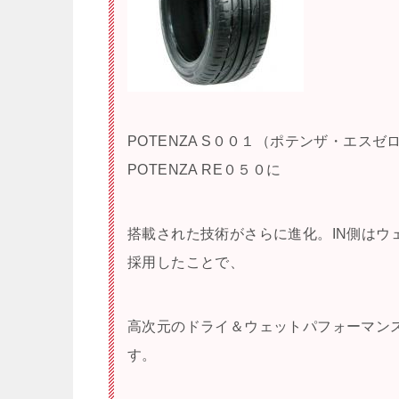
POTENZA S００１（ポテンザ・エ
POTENZA RE０５０に
搭載された技術がさらに進化。IN側はウ
採用したことで、
高次元のドライ＆ウェットパフォーマン
す。