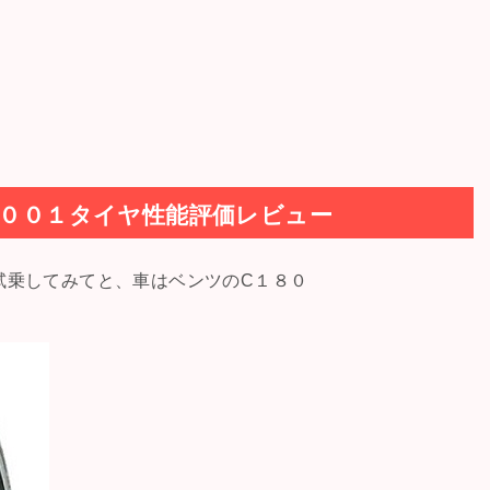
）
 S００１タイヤ性能評価レビュー
試乗してみてと、車はベンツのC１８０