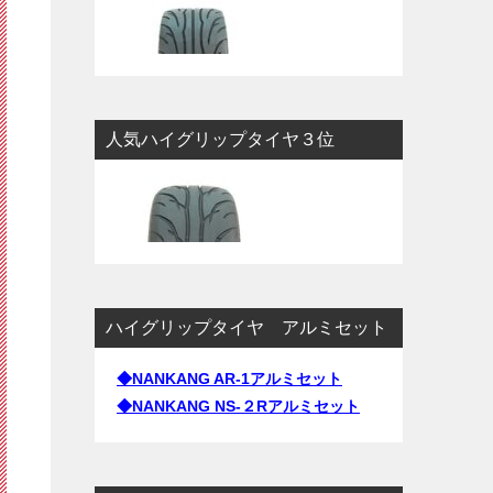
人気ハイグリップタイヤ３位
ハイグリップタイヤ アルミセット
◆NANKANG AR-1アルミセット
◆NANKANG NS-２Rアルミセット