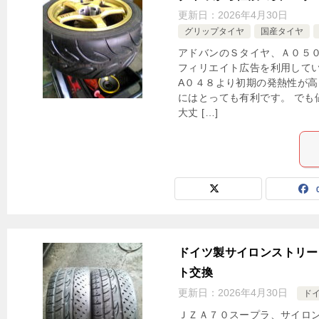
更新日：
2026年4月30日
グリップタイヤ
国産タイヤ
アドバンのＳタイヤ、Ａ０５０
フィリエイト広告を利用してい
A０４８より初期の発熱性が高
にはとっても有利です。 でも
大丈 […]
ドイツ製サイロンストリー
ト交換
更新日：
2026年4月30日
ド
ＪＺＡ７０スープラ、サイロ