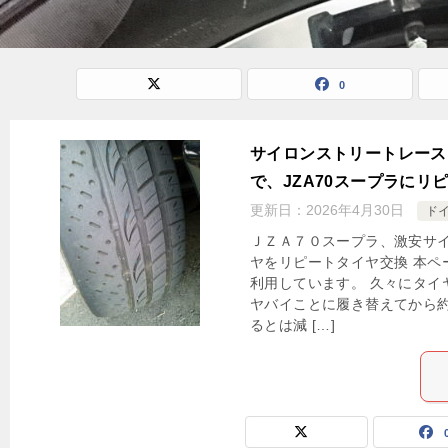
0
サイロンストリートレース
で、JZA70スープラにリ
更新日：
2026年4月30日
ド
ＪＺＡ７０スープラ、激安サ
ヤをリピートタイヤ交換 本ペ
利用しています。 久々にタイ
ヤバイことに履き替えてから
るとは減 […]