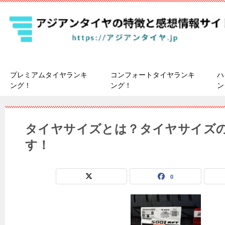
プレミアムタイヤランキ
コンフォートタイヤランキ
ハ
ング！
ング！
ン
タイヤサイズとは？タイヤサイズ
す！
0