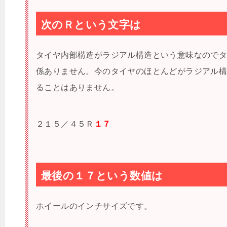
次のＲという文字は
タイヤ内部構造がラジアル構造という意味なので
係ありません。今のタイヤのほとんどがラジアル
ることはありません。
２１５／４５Ｒ
１７
最後の
１７
という数値は
ホイールのインチサイズです。