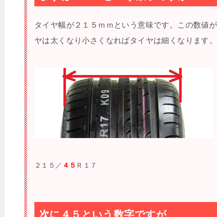
タイヤ幅が２１５ｍｍという意味です。この数値
ヤは太くなり小さくなればタイヤは細くなります
２１５／
４５
Ｒ１７
次に４５という数字ですが