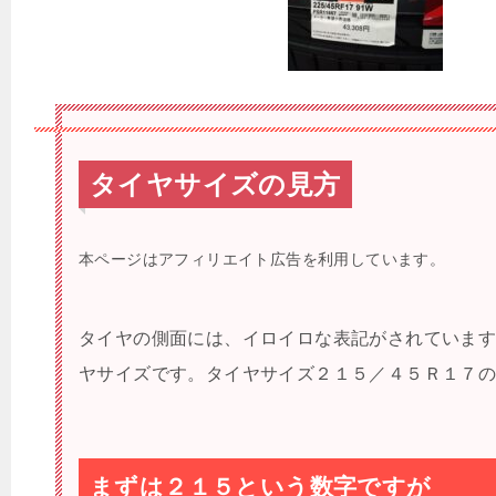
タイヤサイズの見方
本ページはアフィリエイト広告を利用しています。
タイヤの側面には、イロイロな表記がされていま
ヤサイズです。タイヤサイズ２１５／４５Ｒ１７
まずは
２１５
という数字ですが