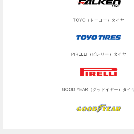
TOYO（トーヨー）タイヤ
PIRELLI（ピレリー）タイヤ
GOOD YEAR（グッドイヤー）タイ