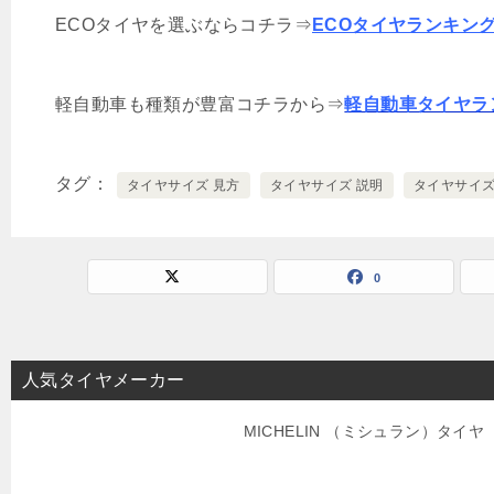
ECOタイヤを選ぶならコチラ⇒
ECOタイヤランキン
軽自動車も種類が豊富コチラから⇒
軽自動車タイヤラ
タグ
タイヤサイズ 見方
タイヤサイズ 説明
タイヤサイ
0
人気タイヤメーカー
MICHELIN （ミシュラン）タイヤ