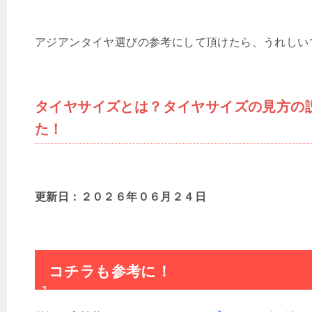
アジアンタイヤ選びの参考にして頂けたら、うれしい
タイヤサイズとは？タイヤサイズの見方の
た！
更新日：２０２６
年０６
月２４
日
コチラも参考に！