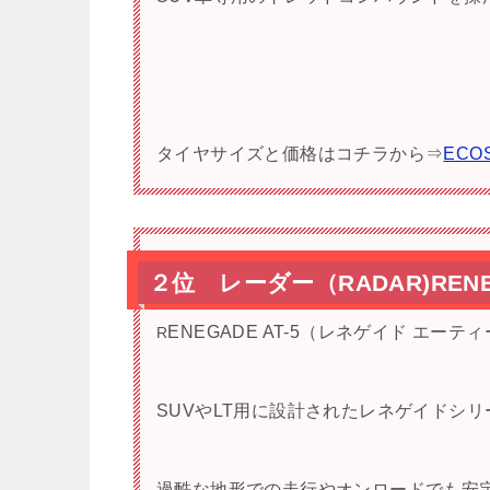
タイヤサイズと価格はコチラから⇒
ECO
２位 レーダー（RADAR)RENEG
ENEGADE AT-5（レネゲイド エー
R
SUVやLT用に設計されたレネゲイドシ
過酷な地形での走行やオンロードでも安