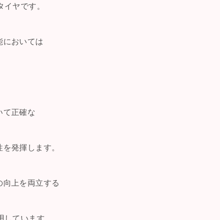
タイヤです。
能においては
いて正確な
性を発揮します。
の向上を両立する
用しています。