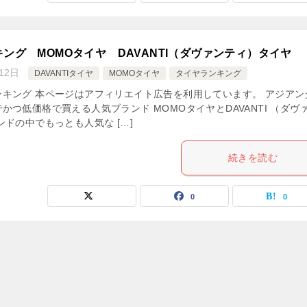
ング MOMOタイヤ DAVANTI（ダヴァンティ）タイヤ
12日
DAVANTIタイヤ
MOMOタイヤ
タイヤランキング
キング 本ページはアフィリエイト広告を利用しています。 アジアン
かつ低価格で買える人気ブランド MOMOタイヤとDAVANTI （ダヴ
ンドの中でもっとも人気な […]
続きを読む
0
0