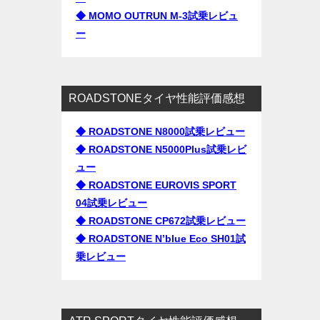
◆ MOMO OUTRUN M-3試乗レビュ
ー
ROADSTONEタイヤ性能評価感想
◆ ROADSTONE N8000試乗レビュー
◆ ROADSTONE N5000Plus試乗レビ
ュー
◆ ROADSTONE EUROVIS SPORT
04試乗レビュー
◆ ROADSTONE CP672試乗レビュー
◆ ROADSTONE N’blue Eco SH01試
乗レビュー