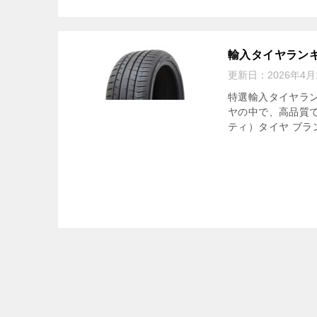
輸入タイヤランキ
更新日：
2026年4月
特選輸入タイヤラン
ヤの中で、高品質で
ティ）タイヤ ブラ