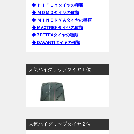
◆ ＨＩＦＬＹタイヤの種類
◆ ＭＯＭＯタイヤの種類
◆ ＭＩＮＥＲＶＡタイヤの種類
◆ MAXTREKタイヤの種類
◆ ZEETEXタイヤの種類
◆ DAVANTIタイヤの種類
人気ハイグリップタイヤ１位
人気ハイグリップタイヤ２位