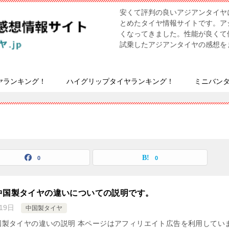
安くて評判の良いアジアンタイヤ
とめたタイヤ情報サイトです。ア
くなってきました。性能が良くて
試乗したアジアンタイヤの感想を
ヤランキング！
ハイグリップタイヤランキング！
ミニバン
0
0
中国製タイヤの違いについての説明です。
19日
中国製タイヤ
国製タイヤの違いの説明 本ページはアフィリエイト広告を利用してい