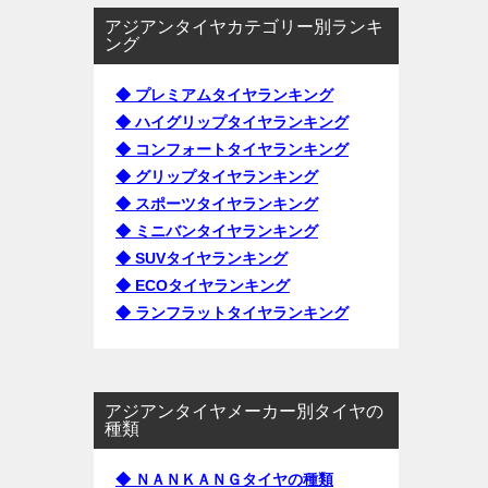
アジアンタイヤカテゴリー別ランキ
ング
◆ プレミアムタイヤランキング
◆ ハイグリップタイヤランキング
◆ コンフォートタイヤランキング
◆ グリップタイヤランキング
◆ スポーツタイヤランキング
◆ ミニバンタイヤランキング
◆ SUVタイヤランキング
◆ ECOタイヤランキング
◆ ランフラットタイヤランキング
アジアンタイヤメーカー別タイヤの
種類
◆ ＮＡＮＫＡＮＧタイヤの種類