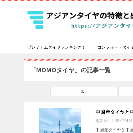
プレミアムタイヤランキング！
コンフォートタイ
「MOMOタイヤ」の記事一覧
中国産タイヤと
更新日：
2026年4月
中国産タイヤと中