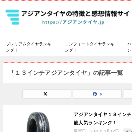
プレミアムタイヤランキ
コンフォートタイヤランキ
ハ
ング！
ング！
ン
「１３インチアジアンタイヤ」の記事一覧
0
アジアンタイヤ１３インチ
筋人気ランキング！
更新日：
2026年4月12日
イ