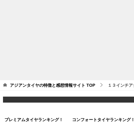
アジアンタイヤの特徴と感想情報サイト
TOP
１３インチア
プレミアムタイヤランキング！
コンフォートタイヤランキング