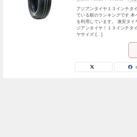
アジアンタイヤ１３インチタ
ている順のランキングです 本
を利用しています。 激安タイ
ジアンタイヤ！１３インチタ
ヤサイズ […]