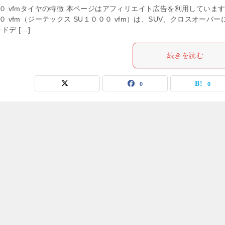
０００ vfmタイヤの特徴 本ページはアフィリエイト広告を利用していま
０００ vfm（ジーテックス SU１０００ vfm）は、SUV、クロスオーバー
デ […]
続きを読む
0
0