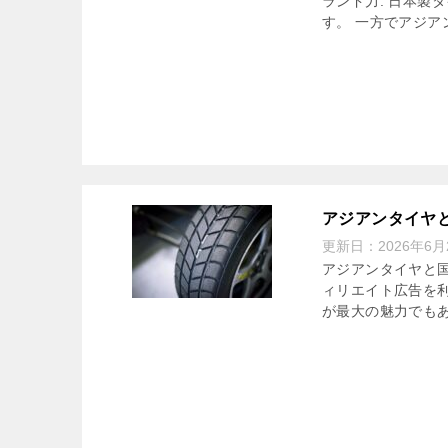
ランド力: 日本製
す。 一方でアジア
アジアンタイヤ
更新日：
2026年6月
アジアンタイヤと
ィリエイト広告を
が最大の魅力でもあ