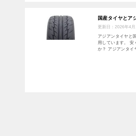
国産タイヤとア
更新日：
2026年4月
アジアンタイヤと
用しています。 
か？ アジアンタイ