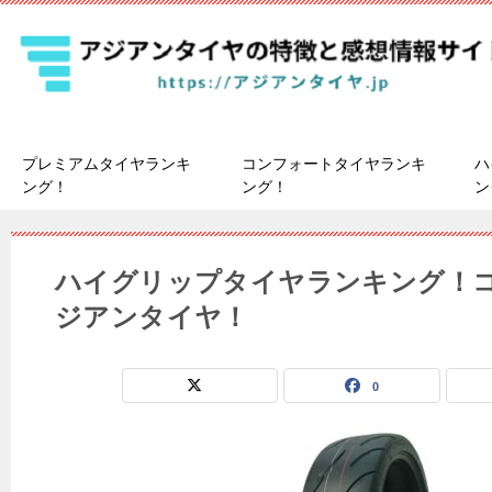
プレミアムタイヤランキ
コンフォートタイヤランキ
ハ
ング！
ング！
ン
ハイグリップタイヤランキング！
ジアンタイヤ！
0