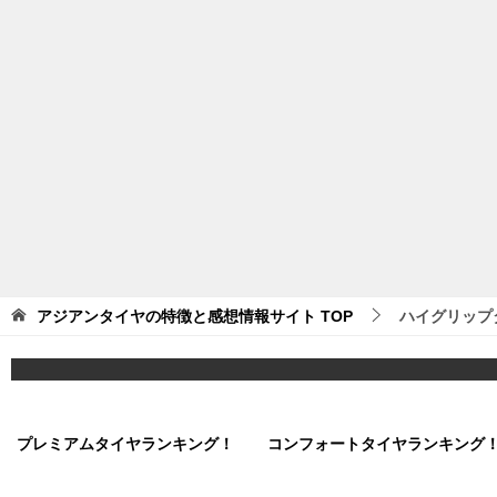
アジアンタイヤの特徴と感想情報サイト
TOP
ハイグリップ
プレミアムタイヤランキング！
コンフォートタイヤランキング