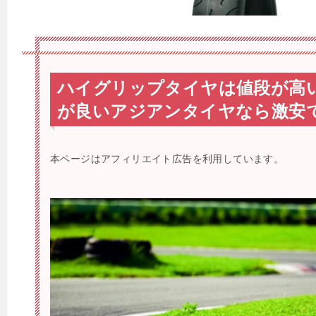
ハイグリップタイヤは値段が高
が良いアジアンタイヤなら激安
本ページはアフィリエイト広告を利用しています。