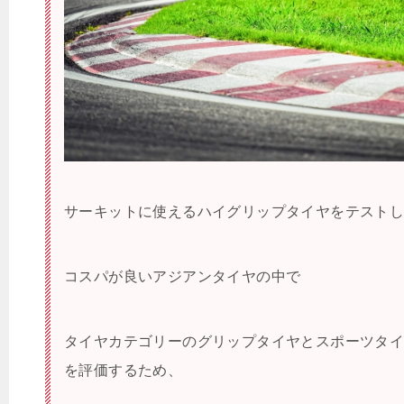
サーキットに使えるハイグリップタイヤをテスト
コスパが良いアジアンタイヤの中で
タイヤカテゴリーのグリップタイヤとスポーツタ
を評価するため、