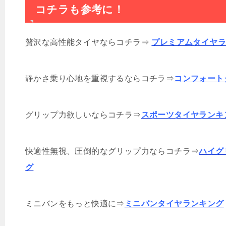
コチラも参考に！
贅沢な高性能タイヤならコチラ⇒
プレミアムタイヤ
静かさ乗り心地を重視するならコチラ⇒
コンフォート
グリップ力欲しいならコチラ⇒
スポーツタイヤランキ
快適性無視、圧倒的なグリップ力ならコチラ⇒
ハイグ
グ
ミニバンをもっと快適に⇒
ミニバンタイヤランキング