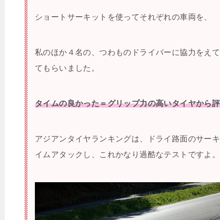
ショートサーキットを使ってそれぞれの車両を、
私のほか４名の、つわものドライバーに協力をえ
てもらいました。
タイムの良かった＝グリップ力の高いタイヤから
アジアンタイヤランキングは、ドライ路面のサー
イムアタックし、これかなり過酷なテストですよ