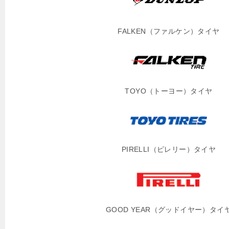
FALKEN（ファルケン）タイヤ
TOYO（トーヨー）タイヤ
PIRELLI（ピレリー）タイヤ
GOOD YEAR（グッドイヤー）タイ