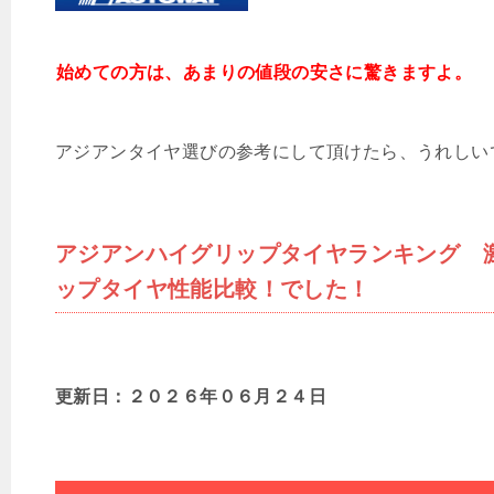
始めての方は、あまりの値段の安さに驚きますよ。
アジアンタイヤ選びの参考にして頂けたら、うれしい
アジアンハイグリップタイヤランキング 
ップタイヤ性能比較！でした！
更新日：２０２６
年０６
月２４
日