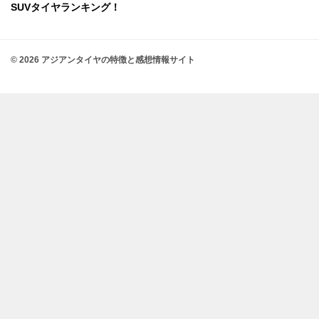
SUVタイヤランキング！
© 2026 アジアンタイヤの特徴と感想情報サイト