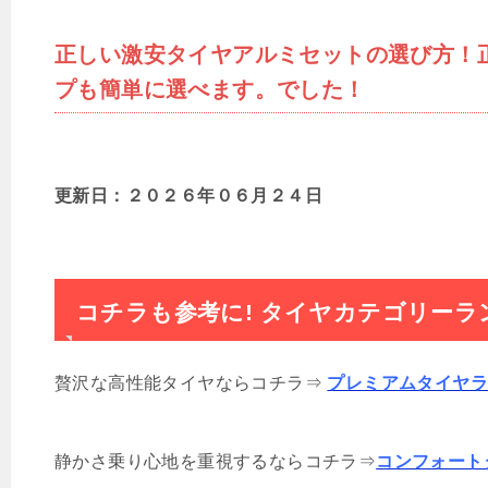
正しい激安タイヤアルミセットの選び方！
プも簡単に選べます。でした！
更新日：２０２６
年０６
月２４
日
コチラも参考に! タイヤカテゴリーラ
贅沢な高性能タイヤならコチラ⇒
プレミアムタイヤ
静かさ乗り心地を重視するならコチラ⇒
コンフォート