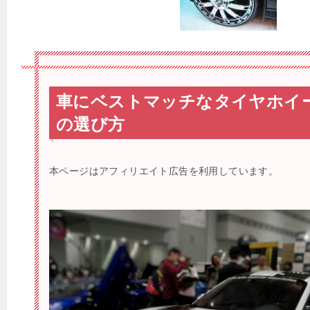
車にベストマッチなタイヤホイ
の選び方
本ページはアフィリエイト広告を利用しています。