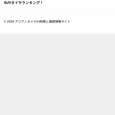
SUVタイヤランキング！
© 2026 アジアンタイヤの特徴と感想情報サイト