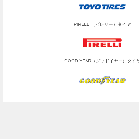
PIRELLI（ピレリー）タイヤ
GOOD YEAR（グッドイヤー）タイ