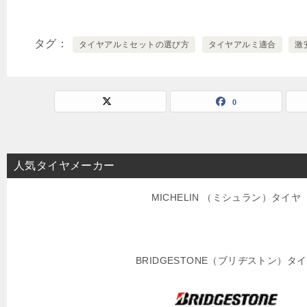
タグ
タイヤアルミセットの選び方
タイヤアルミ適合
激
0
人気タイヤメーカー
MICHELIN （ミシュラン）タイヤ
BRIDGESTONE（ブリヂストン）タ