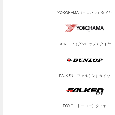
YOKOHAMA（ヨコハマ）タイヤ
DUNLOP（ダンロップ）タイヤ
FALKEN（ファルケン）タイヤ
TOYO（トーヨー）タイヤ